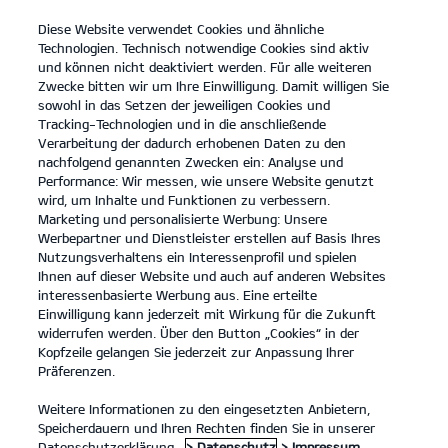
Diese Website verwendet Cookies und ähnliche
open
Technologien. Technisch notwendige Cookies sind aktiv
menu
und können nicht deaktiviert werden. Für alle weiteren
KONTAKT
Zwecke bitten wir um Ihre Einwilligung. Damit willigen Sie
sowohl in das Setzen der jeweiligen Cookies und
Tracking-Technologien und in die anschließende
Technische Daten
Verarbeitung der dadurch erhobenen Daten zu den
nachfolgend genannten Zwecken ein: Analyse und
...
...
TECHNISCHE DATEN
Performance: Wir messen, wie unsere Website genutzt
wird, um Inhalte und Funktionen zu verbessern.
Sportage
Sportage
Sportage Plug-
Marketing und personalisierte Werbung: Unsere
Hybrid
in Hybrid
Werbepartner und Dienstleister erstellen auf Basis Ihres
Nutzungsverhaltens ein Interessenprofil und spielen
Ihnen auf dieser Website und auch auf anderen Websites
interessenbasierte Werbung aus. Eine erteilte
Der Kia Sportage - Technische Daten
Einwilligung kann jederzeit mit Wirkung für die Zukunft
widerrufen werden. Über den Button „Cookies“ in der
Kopfzeile gelangen Sie jederzeit zur Anpassung Ihrer
Präferenzen.
Abmessungen Sportage
Weitere Informationen zu den eingesetzten Anbietern,
Speicherdauern und Ihren Rechten finden Sie in unserer
Datenschutzerklärung.
> Datenschutz
> Impressum