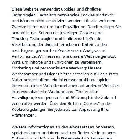
Diese Website verwendet Cookies und ähnliche
open
Technologien. Technisch notwendige Cookies sind aktiv
menu
und können nicht deaktiviert werden. Für alle weiteren
KONTAKT
Zwecke bitten wir um Ihre Einwilligung. Damit willigen Sie
sowohl in das Setzen der jeweiligen Cookies und
Tracking-Technologien und in die anschließende
JOBS UND KARRIERE
Verarbeitung der dadurch erhobenen Daten zu den
nachfolgend genannten Zwecken ein: Analyse und
Performance: Wir messen, wie unsere Website genutzt
JOBS UND KARRIERE
wird, um Inhalte und Funktionen zu verbessern.
Marketing und personalisierte Werbung: Unsere
Werbepartner und Dienstleister erstellen auf Basis Ihres
Nutzungsverhaltens ein Interessenprofil und spielen
Ihnen auf dieser Website und auch auf anderen Websites
interessenbasierte Werbung aus. Eine erteilte
Einwilligung kann jederzeit mit Wirkung für die Zukunft
widerrufen werden. Über den Button „Cookies“ in der
Kopfzeile gelangen Sie jederzeit zur Anpassung Ihrer
Präferenzen.
Weitere Informationen zu den eingesetzten Anbietern,
Speicherdauern und Ihren Rechten finden Sie in unserer
Aktuell haben wir folgende Stellen zu besetzen. Wir freuen uns
Datenschutzerklärung.
> Datenschutz
> Impressum