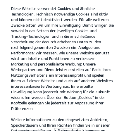
Diese Website verwendet Cookies und ähnliche
open
Technologien. Technisch notwendige Cookies sind aktiv
menu
und können nicht deaktiviert werden. Für alle weiteren
KONTAKT
Zwecke bitten wir um Ihre Einwilligung. Damit willigen Sie
sowohl in das Setzen der jeweiligen Cookies und
Tracking-Technologien und in die anschließende
KIA ZERTIFIZIERTE GEBRAUCHTWAGEN
Verarbeitung der dadurch erhobenen Daten zu den
nachfolgend genannten Zwecken ein: Analyse und
Performance: Wir messen, wie unsere Website genutzt
KIA ZERTIFIZIERTE GEBRAUCHTWAGEN
wird, um Inhalte und Funktionen zu verbessern.
Marketing und personalisierte Werbung: Unsere
Werbepartner und Dienstleister erstellen auf Basis Ihres
Nutzungsverhaltens ein Interessenprofil und spielen
Ihnen auf dieser Website und auch auf anderen Websites
interessenbasierte Werbung aus. Eine erteilte
Einwilligung kann jederzeit mit Wirkung für die Zukunft
widerrufen werden. Über den Button „Cookies“ in der
Kopfzeile gelangen Sie jederzeit zur Anpassung Ihrer
Präferenzen.
Weitere Informationen zu den eingesetzten Anbietern,
Speicherdauern und Ihren Rechten finden Sie in unserer
Kia Gebrauchtwagenprogramm
Datenschutzerklärung.
> Datenschutz
> Impressum