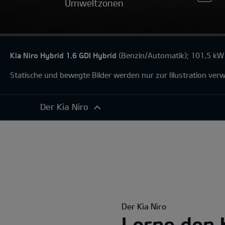
Umweltzonen
Kia Niro Hybrid 1.6 GDI Hybrid
(Benzin/Automatik); 101,5 kW 
Statische und bewegte Bilder werden nur zur Illustration ve
Der Kia Niro
Der Kia Niro
Exterieur
Komfort
Konnektivität
Antrieb
Der Kia Niro
Sicherheitsfunktionen
Lerne den 
360°-Darstellung