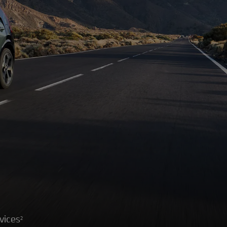
vices
2