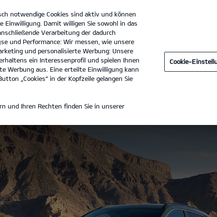
sch notwendige Cookies sind aktiv und können
e Einwilligung. Damit willigen Sie sowohl in das
 anschließende Verarbeitung der dadurch
se und Performance: Wir messen, wie unsere
s Reckhaus Erwitte Inh. Michael Reckhaus e.K.
Tel. :
02943 8
rketing und personalisierte Werbung: Unsere
rhaltens ein Interessenprofil und spielen Ihnen
Cookie-Einstel
tdecken
Technische Daten
Galerie
Preisliste herunte
e Werbung aus. Eine erteilte Einwilligung kann
utton „Cookies“ in der Kopfzeile gelangen Sie
N
n und Ihren Rechten finden Sie in unserer