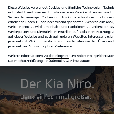
Diese Website verwendet Cookies und ähnliche Technologien. Techni
open
nicht deaktiviert werden. Für alle weiteren Zwecke bitten wir um Ihr
menu
Setzen der jeweiligen Cookies und Tracking-Technologien und in die
erhobenen Daten zu den nachfolgend genannten Zwecken ein: Analy
Autohau
Website genutzt wird, um Inhalte und Funktionen zu verbessern. Ma
Werbepartner und Dienstleister erstellen auf Basis Ihres Nutzungsve
En
auf dieser Website und auch auf anderen Websites interessenbasiert
jederzeit mit Wirkung für die Zukunft widerrufen werden. Über den B
jederzeit zur Anpassung Ihrer Präferenzen.
MODELLE
NIRO
ENTDECKE
Weitere Informationen zu den eingesetzten Anbietern, Speicherdauer
Datenschutzerklärung.
> Datenschutz
> Impressum
Der Kia Niro.
Denk einfach mal größer.