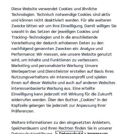
Diese Website verwendet Cookies und ähnliche
open
Technologien. Technisch notwendige Cookies sind aktiv
menu
und können nicht deaktiviert werden. Für alle weiteren
KONTAKT
Zwecke bitten wir um Ihre Einwilligung. Damit willigen Sie
sowohl in das Setzen der jeweiligen Cookies und
Tracking-Technologien und in die anschließende
Elektrisch fahren
Verarbeitung der dadurch erhobenen Daten zu den
nachfolgend genannten Zwecken ein: Analyse und
ELEKTRISCH FAHREN
Performance: Wir messen, wie unsere Website genutzt
wird, um Inhalte und Funktionen zu verbessern.
Marketing und personalisierte Werbung: Unsere
Werbepartner und Dienstleister erstellen auf Basis Ihres
Nutzungsverhaltens ein Interessenprofil und spielen
Ihnen auf dieser Website und auch auf anderen Websites
interessenbasierte Werbung aus. Eine erteilte
Einwilligung kann jederzeit mit Wirkung für die Zukunft
widerrufen werden. Über den Button „Cookies“ in der
Kopfzeile gelangen Sie jederzeit zur Anpassung Ihrer
Präferenzen.
Weitere Informationen zu den eingesetzten Anbietern,
Speicherdauern und Ihren Rechten finden Sie in unserer
Datenschutzerklärung.
> Datenschutz
> Impressum